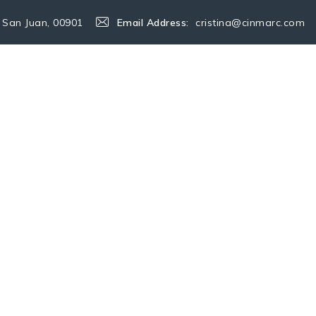
, San Juan, 00901
Email Address:
cristina@cinmarc.com
HOME
ABOUT US
NEWS