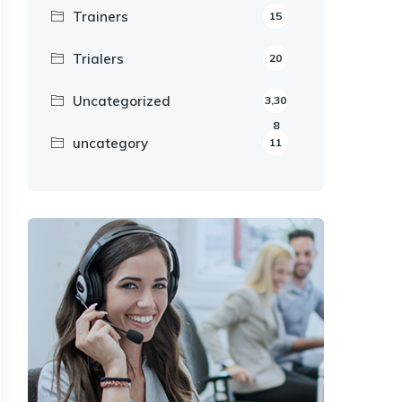
Trainers
15
Trialers
20
Uncategorized
3,30
8
uncategory
11