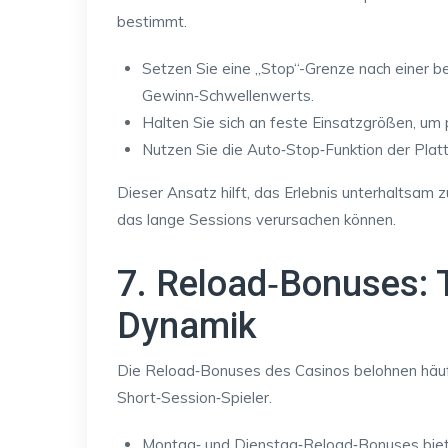
bestimmt.
Setzen Sie eine „Stop“-Grenze nach einer b
Gewinn‑Schwellenwerts.
Halten Sie sich an feste Einsatzgrößen, um 
Nutzen Sie die Auto‑Stop‑Funktion der Plat
Dieser Ansatz hilft, das Erlebnis unterhaltsam 
das lange Sessions verursachen können.
7. Reload‑Bonuses: T
Dynamik
Die Reload‑Bonuses des Casinos belohnen häuf
Short‑Session‑Spieler.
Montag‑ und Dienstag‑Reload‑Bonuses bieten