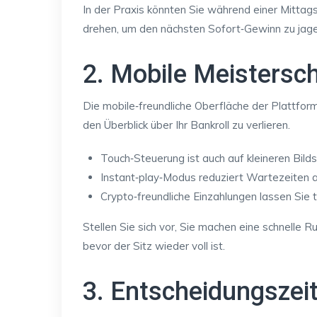
In der Praxis könnten Sie während einer Mittag
drehen, um den nächsten Sofort‑Gewinn zu jagen,
2. Mobile Meistersc
Die mobile‑freundliche Oberfläche der Plattfor
den Überblick über Ihr Bankroll zu verlieren.
Touch‑Steuerung ist auch auf kleineren Bilds
Instant‑play‑Modus reduziert Wartezeiten a
Crypto‑freundliche Einzahlungen lassen Sie t
Stellen Sie sich vor, Sie machen eine schnelle
bevor der Sitz wieder voll ist.
3. Entscheidungszeit