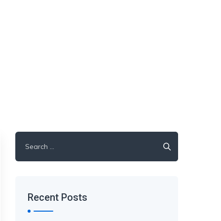
Search
for:
Recent Posts