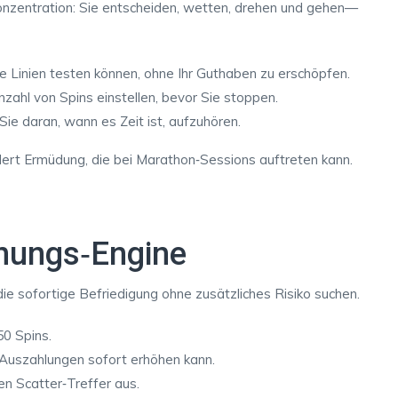
nzentration: Sie entscheiden, wetten, drehen und gehen—
e Linien testen können, ohne Ihr Guthaben zu erschöpfen.
nzahl von Spins einstellen, bevor Sie stoppen.
Sie daran, wann es Zeit ist, aufzuhören.
dert Ermüdung, die bei Marathon‑Sessions auftreten kann.
hnungs‑Engine
 die sofortige Befriedigung ohne zusätzliches Risiko suchen.
50 Spins.
r Auszahlungen sofort erhöhen kann.
gen Scatter‑Treffer aus.