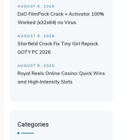
AUGUST 8, 2026
DxO FilmPack Crack + Activator 100%
Worked (x32x64) no Virus
AUGUST 8, 2026
Starfield Crack Fix Tiny Girl Repack
GOTY PC 2026
AUGUST 8, 2026
Royal Reels Online Casino: Quick Wins
and High‑Intensity Slots
Categories