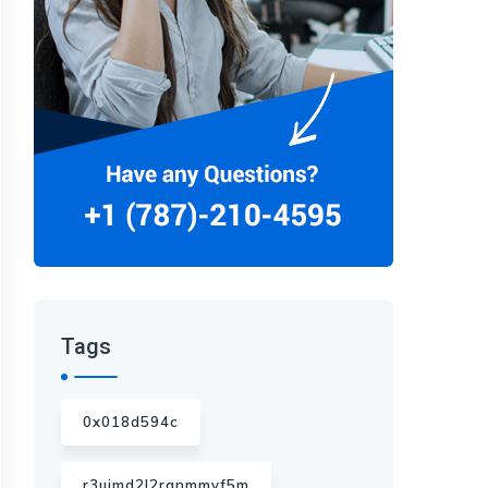
Tags
0x018d594c
r3ujmd2l2ranmmyf5m